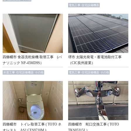
電気工事
住宅設備機器
四條畷市 食器洗乾燥機 取替工事 (パ
堺市 太陽光発電・蓄電池取付工事
ナソニック NP-45MD9S）
（CIC長州産業）
水道工事
住宅設備機器
その他
電気工事
住宅設備機器
その他
四條畷市 トイレ取替工事 ( TOTO ネ
四條畷市 蛇口交換工事 ( TOTO
オレスト AS1 CES9710M )
TKS05315J ）