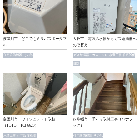
寝屋川市 どこでもミラバスポータブ
大阪市 電気温水器からガス給湯器へ
ル
の取替え
住宅設備機器
その他
ガス給湯器・ガスコンロ
水道工事
住宅設備
機器
寝屋川市 ウォシュレット取替
四條畷市 手すり取付工事（パナソニ
（TOTO TCF6623）
ック）
水道工事
住宅設備機器
住宅設備機器
その他