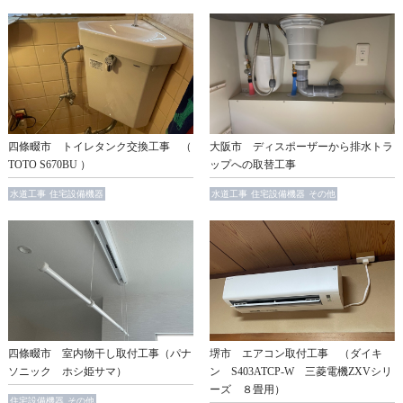
四條畷市 トイレタンク交換工事 （
大阪市 ディスポーザーから排水トラ
TOTO S670BU ）
ップへの取替工事
水道工事
住宅設備機器
水道工事
住宅設備機器
その他
四條畷市 室内物干し取付工事（パナ
堺市 エアコン取付工事 （ダイキ
ソニック ホシ姫サマ）
ン S403ATCP-W 三菱電機ZXVシリ
ーズ ８畳用）
住宅設備機器
その他